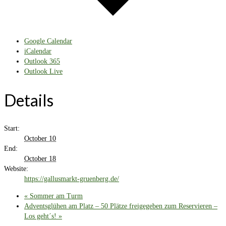
Google Calendar
iCalendar
Outlook 365
Outlook Live
Details
Start:
October 10
End:
October 18
Website:
https://gallusmarkt-gruenberg.de/
«
Sommer am Turm
Adventsglühen am Platz – 50 Plätze freigegeben zum Reservieren –
Los geht´s!
»